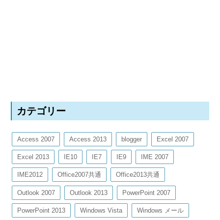
カテゴリー
Access 2007
Access 2013
blogger
Excel 2007
Excel 2013
IE10
IE7
IE9
IME 2007
IME2012
Office2007共通
Office2013共通
Outlook 2007
Outlook 2013
PowerPoint 2007
PowerPoint 2013
Windows Vista
Windows メール