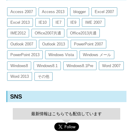
Access 2007
Access 2013
blogger
Excel 2007
Excel 2013
IE10
IE7
IE9
IME 2007
IME2012
Office2007共通
Office2013共通
Outlook 2007
Outlook 2013
PowerPoint 2007
PowerPoint 2013
Windows Vista
Windows メール
Windows8
Windows8.1
Windows8.1Pre
Word 2007
Word 2013
その他
SNS
最新情報はこちらでも配信しています