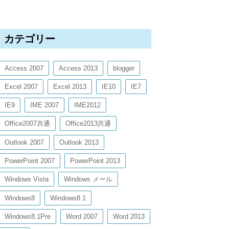
カテゴリー
Access 2007
Access 2013
blogger
Excel 2007
Excel 2013
IE10
IE7
IE9
IME 2007
IME2012
Office2007共通
Office2013共通
Outlook 2007
Outlook 2013
PowerPoint 2007
PowerPoint 2013
Windows Vista
Windows メール
Windows8
Windows8.1
Windows8.1Pre
Word 2007
Word 2013