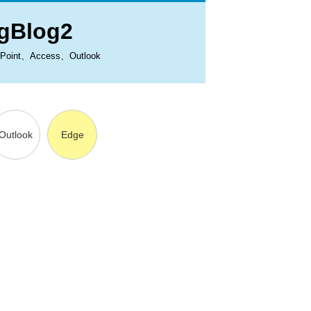
Blog2
、Access、Outlook
Outlook
Edge