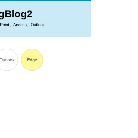
Blog2
、Access、Outlook
Outlook
Edge