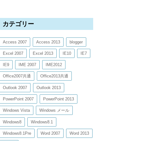
カテゴリー
Access 2007
Access 2013
blogger
Excel 2007
Excel 2013
IE10
IE7
IE9
IME 2007
IME2012
Office2007共通
Office2013共通
Outlook 2007
Outlook 2013
PowerPoint 2007
PowerPoint 2013
Windows Vista
Windows メール
Windows8
Windows8.1
Windows8.1Pre
Word 2007
Word 2013