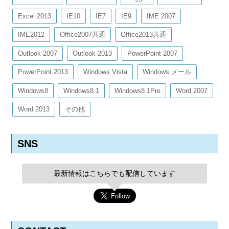
Excel 2013
IE10
IE7
IE9
IME 2007
IME2012
Office2007共通
Office2013共通
Outlook 2007
Outlook 2013
PowerPoint 2007
PowerPoint 2013
Windows Vista
Windows メール
Windows8
Windows8.1
Windows8.1Pre
Word 2007
Word 2013
その他
SNS
最新情報はこちらでも配信しています