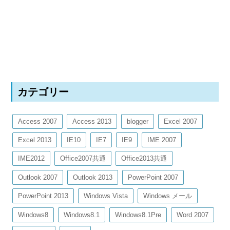
カテゴリー
Access 2007
Access 2013
blogger
Excel 2007
Excel 2013
IE10
IE7
IE9
IME 2007
IME2012
Office2007共通
Office2013共通
Outlook 2007
Outlook 2013
PowerPoint 2007
PowerPoint 2013
Windows Vista
Windows メール
Windows8
Windows8.1
Windows8.1Pre
Word 2007