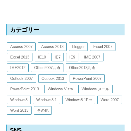
カテゴリー
Access 2007
Access 2013
blogger
Excel 2007
Excel 2013
IE10
IE7
IE9
IME 2007
IME2012
Office2007共通
Office2013共通
Outlook 2007
Outlook 2013
PowerPoint 2007
PowerPoint 2013
Windows Vista
Windows メール
Windows8
Windows8.1
Windows8.1Pre
Word 2007
Word 2013
その他
SNS