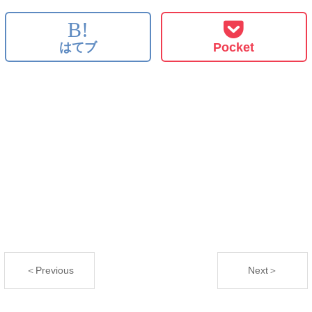
B!
はてブ
Pocket
＜Previous
Next＞