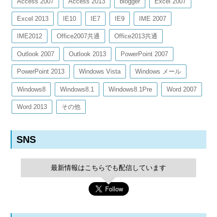
Access 2007
Access 2013
blogger
Excel 2007
Excel 2013
IE10
IE7
IE9
IME 2007
IME2012
Office2007共通
Office2013共通
Outlook 2007
Outlook 2013
PowerPoint 2007
PowerPoint 2013
Windows Vista
Windows メール
Windows8
Windows8.1
Windows8.1Pre
Word 2007
Word 2013
その他
SNS
最新情報はこちらでも配信しています