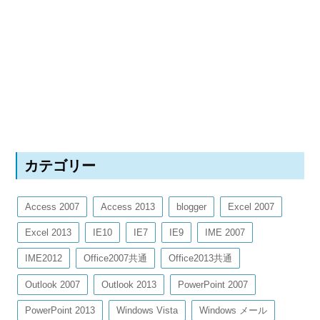
カテゴリー
Access 2007
Access 2013
blogger
Excel 2007
Excel 2013
IE10
IE7
IE9
IME 2007
IME2012
Office2007共通
Office2013共通
Outlook 2007
Outlook 2013
PowerPoint 2007
PowerPoint 2013
Windows Vista
Windows メール