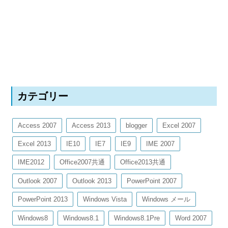
カテゴリー
Access 2007
Access 2013
blogger
Excel 2007
Excel 2013
IE10
IE7
IE9
IME 2007
IME2012
Office2007共通
Office2013共通
Outlook 2007
Outlook 2013
PowerPoint 2007
PowerPoint 2013
Windows Vista
Windows メール
Windows8
Windows8.1
Windows8.1Pre
Word 2007