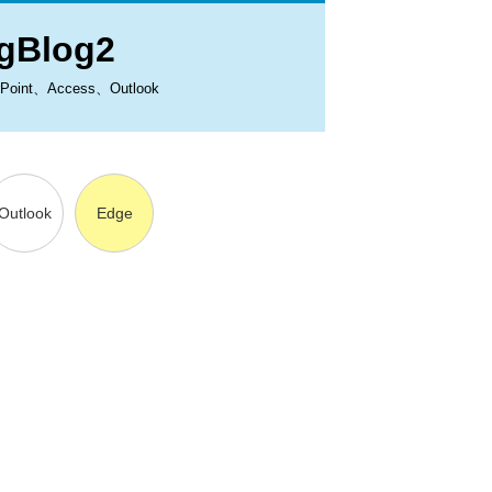
Blog2
、Access、Outlook
Outlook
Edge