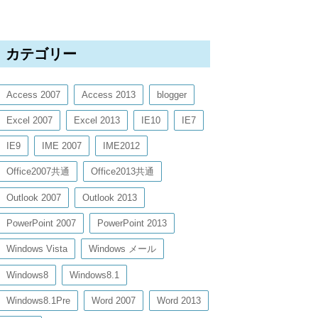
カテゴリー
Access 2007
Access 2013
blogger
Excel 2007
Excel 2013
IE10
IE7
IE9
IME 2007
IME2012
Office2007共通
Office2013共通
Outlook 2007
Outlook 2013
PowerPoint 2007
PowerPoint 2013
Windows Vista
Windows メール
Windows8
Windows8.1
Windows8.1Pre
Word 2007
Word 2013