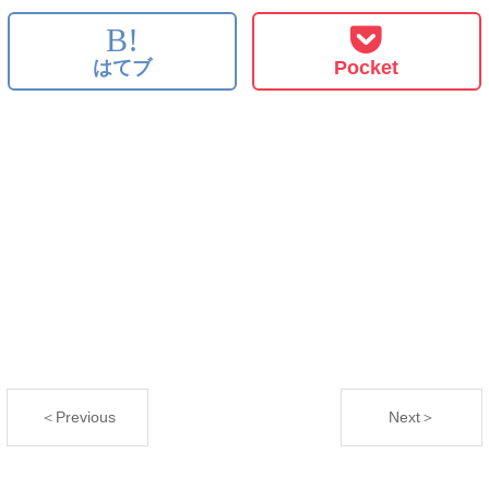
B!
はてブ
Pocket
＜Previous
Next＞