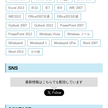
Excel 2013
IE10
IE7
IE9
IME 2007
IME2012
Office2007共通
Office2013共通
Outlook 2007
Outlook 2013
PowerPoint 2007
PowerPoint 2013
Windows Vista
Windows メール
Windows8
Windows8.1
Windows8.1Pre
Word 2007
Word 2013
その他
SNS
最新情報はこちらでも配信しています