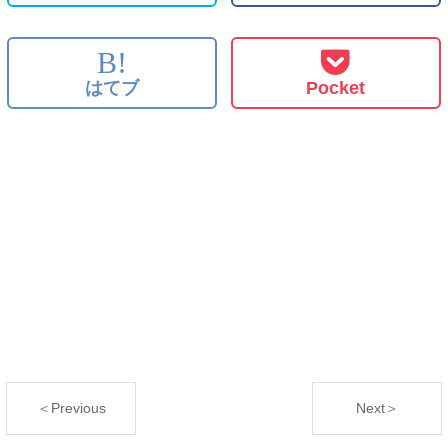
B!
はてブ
Pocket
＜Previous
Next＞