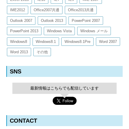
IME2012
Office2007共通
Office2013共通
Outlook 2007
Outlook 2013
PowerPoint 2007
PowerPoint 2013
Windows Vista
Windows メール
Windows8
Windows8.1
Windows8.1Pre
Word 2007
Word 2013
その他
SNS
最新情報はこちらでも配信しています
CONTACT