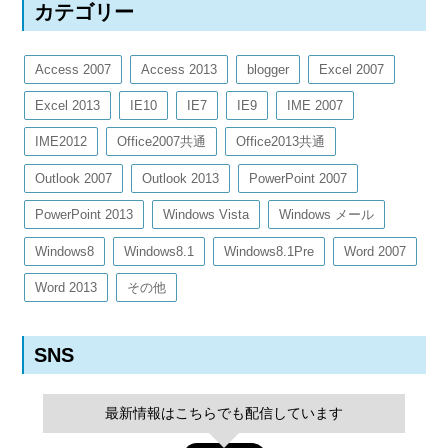
カテゴリー
Access 2007
Access 2013
blogger
Excel 2007
Excel 2013
IE10
IE7
IE9
IME 2007
IME2012
Office2007共通
Office2013共通
Outlook 2007
Outlook 2013
PowerPoint 2007
PowerPoint 2013
Windows Vista
Windows メール
Windows8
Windows8.1
Windows8.1Pre
Word 2007
Word 2013
その他
SNS
最新情報はこちらでも配信しています