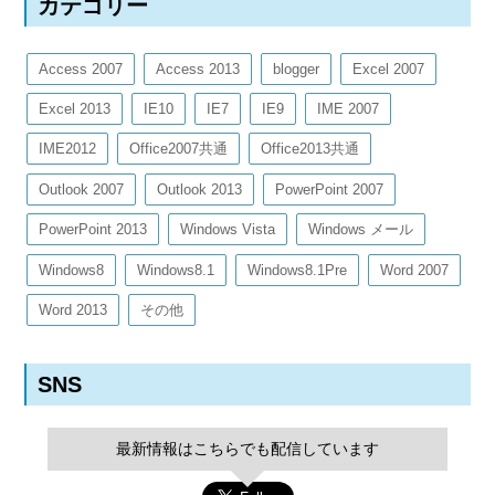
カテゴリー
Access 2007
Access 2013
blogger
Excel 2007
Excel 2013
IE10
IE7
IE9
IME 2007
IME2012
Office2007共通
Office2013共通
Outlook 2007
Outlook 2013
PowerPoint 2007
PowerPoint 2013
Windows Vista
Windows メール
Windows8
Windows8.1
Windows8.1Pre
Word 2007
Word 2013
その他
SNS
最新情報はこちらでも配信しています