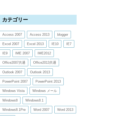
カテゴリー
Access 2007
Access 2013
blogger
Excel 2007
Excel 2013
IE10
IE7
IE9
IME 2007
IME2012
Office2007共通
Office2013共通
Outlook 2007
Outlook 2013
PowerPoint 2007
PowerPoint 2013
Windows Vista
Windows メール
Windows8
Windows8.1
Windows8.1Pre
Word 2007
Word 2013