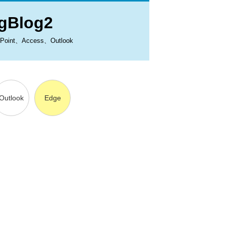
Blog2
、Access、Outlook
Outlook
Edge