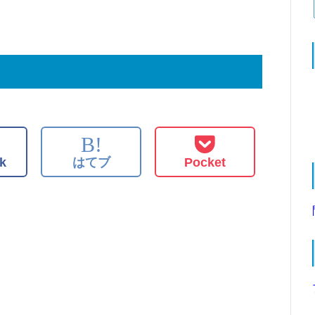
B!
k
はてブ
Pocket