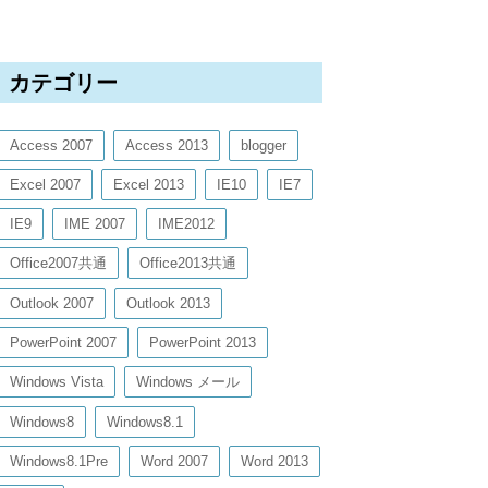
カテゴリー
Access 2007
Access 2013
blogger
Excel 2007
Excel 2013
IE10
IE7
IE9
IME 2007
IME2012
Office2007共通
Office2013共通
Outlook 2007
Outlook 2013
PowerPoint 2007
PowerPoint 2013
Windows Vista
Windows メール
Windows8
Windows8.1
Windows8.1Pre
Word 2007
Word 2013