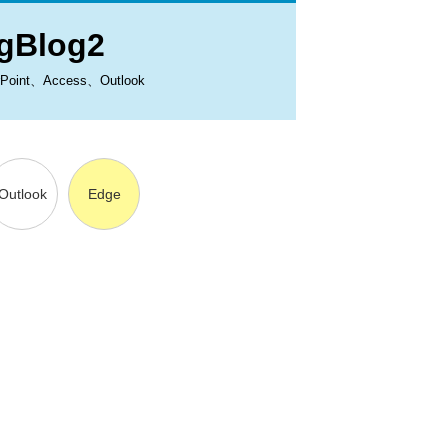
Blog2
、Access、Outlook
Outlook
Edge