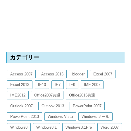
カテゴリー
Access 2007
Access 2013
blogger
Excel 2007
Excel 2013
IE10
IE7
IE9
IME 2007
IME2012
Office2007共通
Office2013共通
Outlook 2007
Outlook 2013
PowerPoint 2007
PowerPoint 2013
Windows Vista
Windows メール
Windows8
Windows8.1
Windows8.1Pre
Word 2007