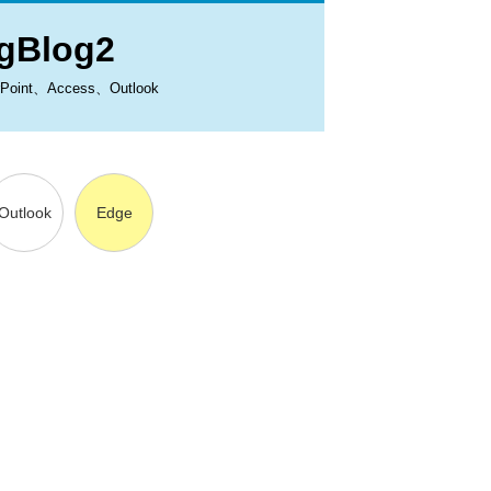
Blog2
、Access、Outlook
Outlook
Edge