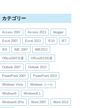
カテゴリー
Access 2007
Access 2013
blogger
Excel 2007
Excel 2013
IE10
IE7
IE9
IME 2007
IME2012
Office2007共通
Office2013共通
Outlook 2007
Outlook 2013
PowerPoint 2007
PowerPoint 2013
Windows Vista
Windows メール
Windows8
Windows8.1
Windows8.1Pre
Word 2007
Word 2013