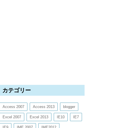
カテゴリー
Access 2007
Access 2013
blogger
Excel 2007
Excel 2013
IE10
IE7
IE9
IME 2007
IME2012