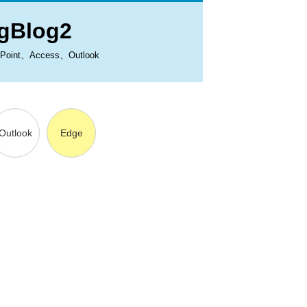
Blog2
、Access、Outlook
Outlook
Edge