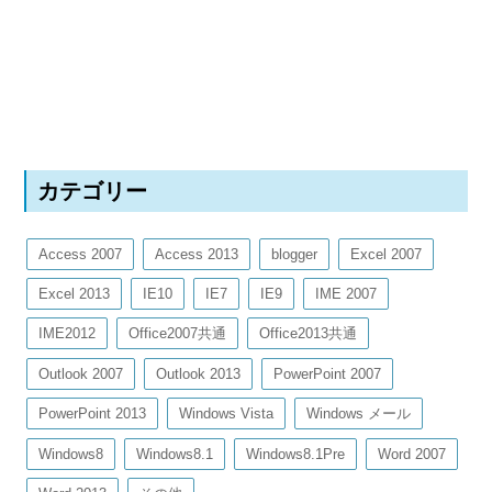
カテゴリー
Access 2007
Access 2013
blogger
Excel 2007
Excel 2013
IE10
IE7
IE9
IME 2007
IME2012
Office2007共通
Office2013共通
Outlook 2007
Outlook 2013
PowerPoint 2007
PowerPoint 2013
Windows Vista
Windows メール
Windows8
Windows8.1
Windows8.1Pre
Word 2007