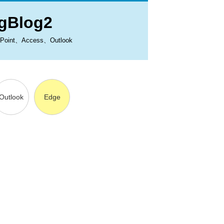
Blog2
、Access、Outlook
Outlook
Edge