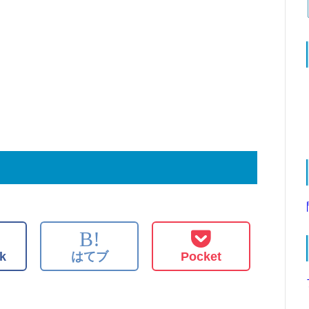
B!
k
はてブ
Pocket