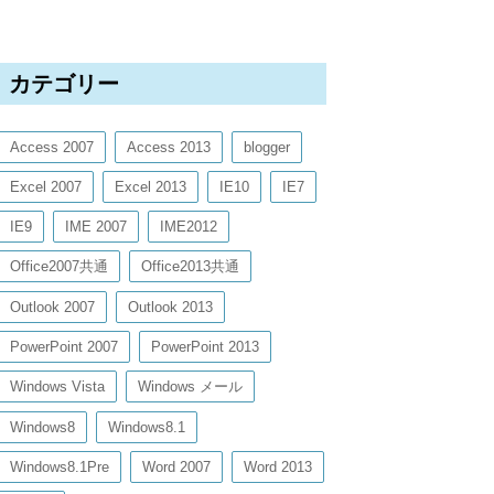
カテゴリー
Access 2007
Access 2013
blogger
Excel 2007
Excel 2013
IE10
IE7
IE9
IME 2007
IME2012
Office2007共通
Office2013共通
Outlook 2007
Outlook 2013
PowerPoint 2007
PowerPoint 2013
Windows Vista
Windows メール
Windows8
Windows8.1
Windows8.1Pre
Word 2007
Word 2013