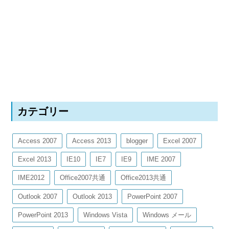
カテゴリー
Access 2007
Access 2013
blogger
Excel 2007
Excel 2013
IE10
IE7
IE9
IME 2007
IME2012
Office2007共通
Office2013共通
Outlook 2007
Outlook 2013
PowerPoint 2007
PowerPoint 2013
Windows Vista
Windows メール