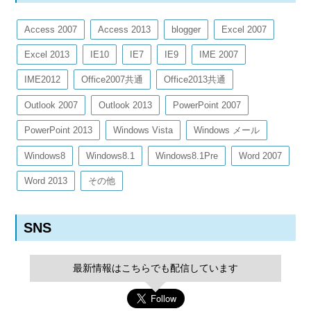
Access 2007
Access 2013
blogger
Excel 2007
Excel 2013
IE10
IE7
IE9
IME 2007
IME2012
Office2007共通
Office2013共通
Outlook 2007
Outlook 2013
PowerPoint 2007
PowerPoint 2013
Windows Vista
Windows メール
Windows8
Windows8.1
Windows8.1Pre
Word 2007
Word 2013
その他
SNS
最新情報はこちらでも配信しています