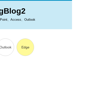
Blog2
、Access、Outlook
Outlook
Edge