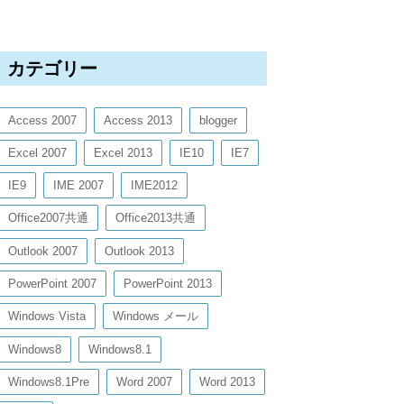
カテゴリー
Access 2007
Access 2013
blogger
Excel 2007
Excel 2013
IE10
IE7
IE9
IME 2007
IME2012
Office2007共通
Office2013共通
Outlook 2007
Outlook 2013
PowerPoint 2007
PowerPoint 2013
Windows Vista
Windows メール
Windows8
Windows8.1
Windows8.1Pre
Word 2007
Word 2013