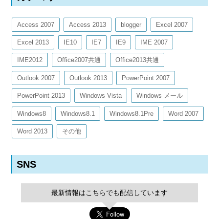
Access 2007
Access 2013
blogger
Excel 2007
Excel 2013
IE10
IE7
IE9
IME 2007
IME2012
Office2007共通
Office2013共通
Outlook 2007
Outlook 2013
PowerPoint 2007
PowerPoint 2013
Windows Vista
Windows メール
Windows8
Windows8.1
Windows8.1Pre
Word 2007
Word 2013
その他
SNS
最新情報はこちらでも配信しています