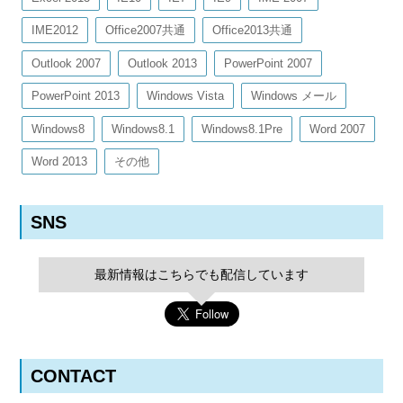
IME2012
Office2007共通
Office2013共通
Outlook 2007
Outlook 2013
PowerPoint 2007
PowerPoint 2013
Windows Vista
Windows メール
Windows8
Windows8.1
Windows8.1Pre
Word 2007
Word 2013
その他
SNS
最新情報はこちらでも配信しています
CONTACT