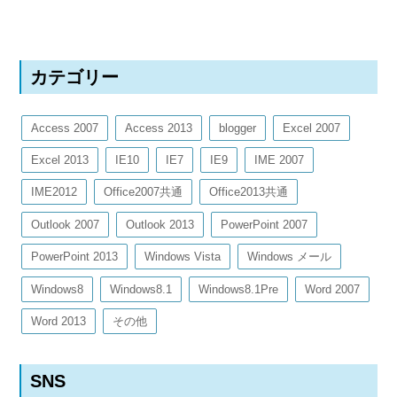
カテゴリー
Access 2007
Access 2013
blogger
Excel 2007
Excel 2013
IE10
IE7
IE9
IME 2007
IME2012
Office2007共通
Office2013共通
Outlook 2007
Outlook 2013
PowerPoint 2007
PowerPoint 2013
Windows Vista
Windows メール
Windows8
Windows8.1
Windows8.1Pre
Word 2007
Word 2013
その他
SNS