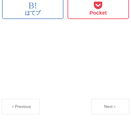
B!
はてブ
Pocket
＜Previous
Next＞