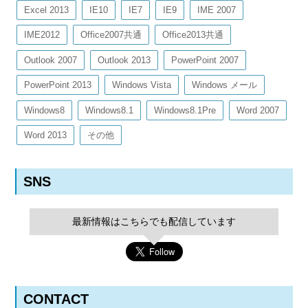
Excel 2013
IE10
IE7
IE9
IME 2007
IME2012
Office2007共通
Office2013共通
Outlook 2007
Outlook 2013
PowerPoint 2007
PowerPoint 2013
Windows Vista
Windows メール
Windows8
Windows8.1
Windows8.1Pre
Word 2007
Word 2013
その他
SNS
最新情報はこちらでも配信しています
CONTACT