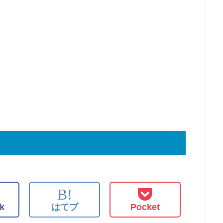
B!
k
はてブ
Pocket