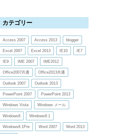
カテゴリー
Access 2007
Access 2013
blogger
Excel 2007
Excel 2013
IE10
IE7
IE9
IME 2007
IME2012
Office2007共通
Office2013共通
Outlook 2007
Outlook 2013
PowerPoint 2007
PowerPoint 2013
Windows Vista
Windows メール
Windows8
Windows8.1
Windows8.1Pre
Word 2007
Word 2013