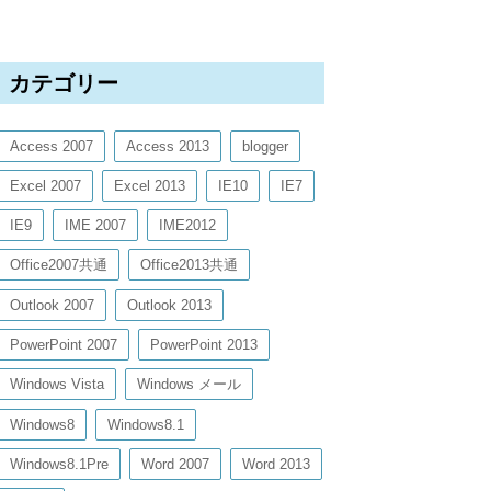
カテゴリー
Access 2007
Access 2013
blogger
Excel 2007
Excel 2013
IE10
IE7
IE9
IME 2007
IME2012
Office2007共通
Office2013共通
Outlook 2007
Outlook 2013
PowerPoint 2007
PowerPoint 2013
Windows Vista
Windows メール
Windows8
Windows8.1
Windows8.1Pre
Word 2007
Word 2013