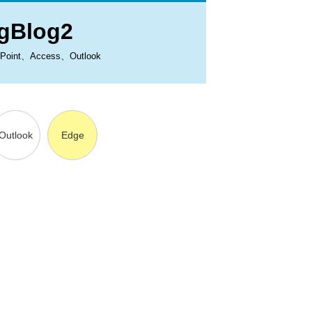
Blog2
、Access、Outlook
Outlook
Edge