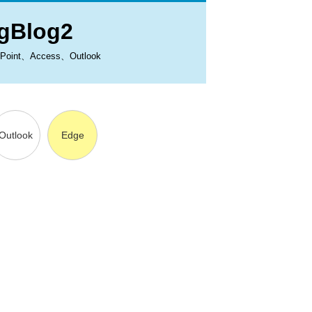
Blog2
、Access、Outlook
Outlook
Edge