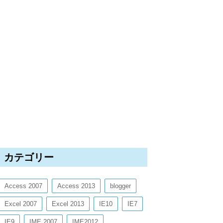
カテゴリー
Access 2007
Access 2013
blogger
Excel 2007
Excel 2013
IE10
IE7
IE9
IME 2007
IME2012