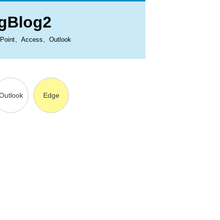
Blog2
、Access、Outlook
Outlook
Edge