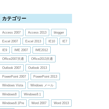
カテゴリー
Access 2007
Access 2013
blogger
Excel 2007
Excel 2013
IE10
IE7
IE9
IME 2007
IME2012
Office2007共通
Office2013共通
Outlook 2007
Outlook 2013
PowerPoint 2007
PowerPoint 2013
Windows Vista
Windows メール
Windows8
Windows8.1
Windows8.1Pre
Word 2007
Word 2013