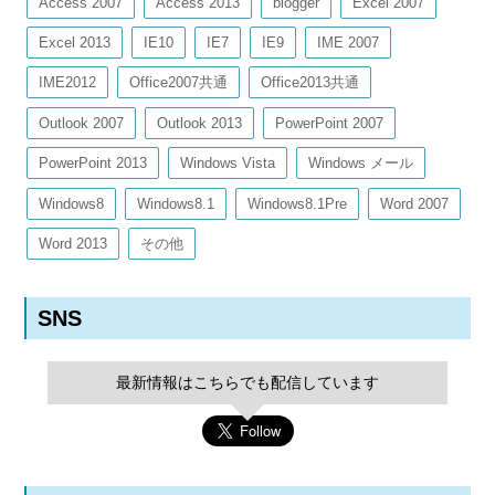
Access 2007
Access 2013
blogger
Excel 2007
Excel 2013
IE10
IE7
IE9
IME 2007
IME2012
Office2007共通
Office2013共通
Outlook 2007
Outlook 2013
PowerPoint 2007
PowerPoint 2013
Windows Vista
Windows メール
Windows8
Windows8.1
Windows8.1Pre
Word 2007
Word 2013
その他
SNS
最新情報はこちらでも配信しています