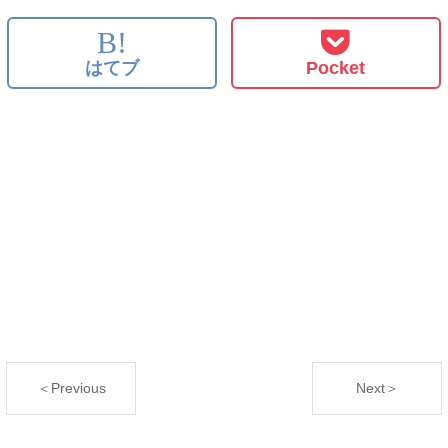
B!
はてブ
Pocket
＜Previous
Next＞